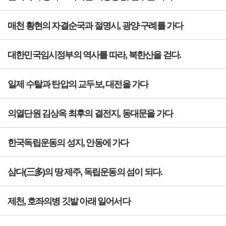
매천 황현의 자결순국과 절명시, 광양·구례를 가다
대한민국임시정부의 역사를 따라, 북한산을 걷다.
일제 수탈과 탄압의 교두보, 대전을 가다
의열단원 김상옥 최후의 결전지, 동대문을 가다
한국독립운동의 성지, 안동에 가다
삼다(三多)의 땅 제주, 독립운동의 섬이 되다.
제천, 호좌의병 깃발 아래 일어서다