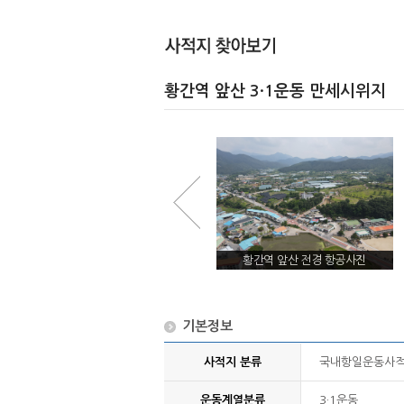
황간역 앞산 3·1운동 만세시위지
황간역 앞산 전경
황간역 앞산 전경 항공사진
기본정보
사적지 분류
국내항일운동사
운동계열분류
3·1운동