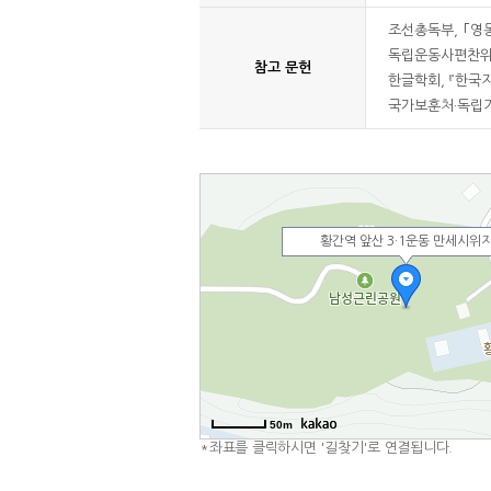
조선총독부, ｢영동
독립운동사편찬위원회
참고 문헌
한글학회, 『한국지명
국가보훈처·독립기
황간역 앞산 3·1운동 만세시위
50m
*좌표를 클릭하시면 '길찾기'로 연결됩니다.