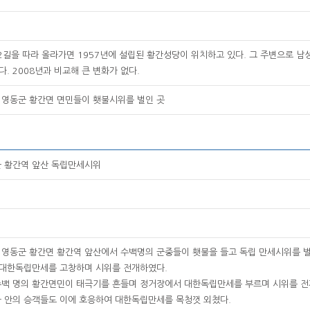
성2길을 따라 올라가면 1957년에 설립된 황간성당이 위치하고 있다. 그 주변으로
. 2008년과 비교해 큰 변화가 없다.
1일 영동군 황간면 면민들이 횃불시위를 벌인 곳
동군 황간역 앞산 독립만세시위
1일 영동군 황간면 황간역 앞산에서 수백명의 군중들이 횃불을 들고 독립 만세시위를 
 대한독립만세를 고창하며 시위를 전개하였다.
 수백 명의 황간면민이 태극기를 흔들며 정거장에서 대한독립만세를 부르며 시위를 전
차 안의 승객들도 이에 호응하여 대한독립만세를 목청껏 외쳤다.