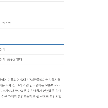
~721쪽.
남성리
리 154-2 일대
 사실이 기록되어 있다.『근세한국오만분지일지형
옆에는 우체국, 그리고 길 건너편에는 보통학교와
현지조사에서 황간역은 위치변화가 없었음을 확인
던 산은 현재의 황간초등학교 뒷 산으로 확인되었