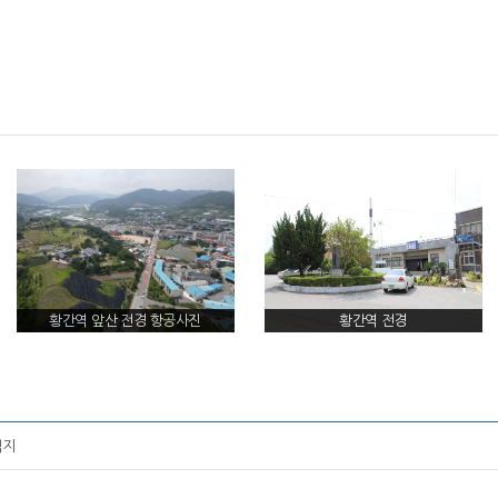
황간역 앞산 전경 항공사진
황간역 전경
적지