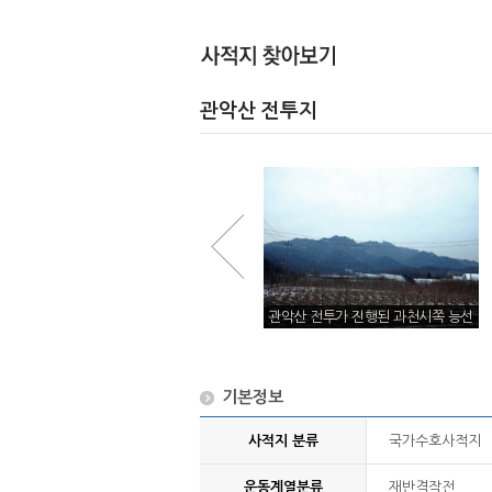
관악산 전투지
과천에서 본 관악산
관악산 전투가 진행된 과천시쪽 능선
기본정보
사적지 분류
국가수호사적지
운동계열분류
재반격작전