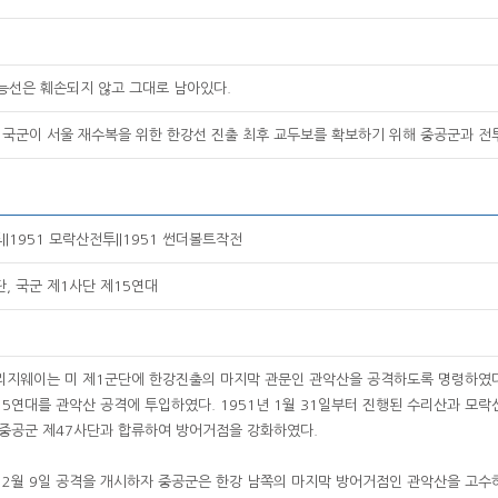
 능선은 훼손되지 않고 그대로 남아있다.
9일 국군이 서울 재수복을 위한 한강선 진출 최후 교두보를 확보하기 위해 중공군과 전
||1951 모락산전투||1951 썬더볼트작전
단, 국군 제1사단 제15연대
리지웨이는 미 제1군단에 한강진출의 마지막 관문인 관악산을 공격하도록 명령하였다
15연대를 관악산 공격에 투입하였다. 1951년 1월 31일부터 진행된 수리산과 모
중공군 제47사단과 합류하여 방어거점을 강화하였다.
 2월 9일 공격을 개시하자 중공군은 한강 남쪽의 마지막 방어거점인 관악산을 고수