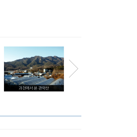
과천에서 본 관악산
관악산 전투가 진행된 과천시쪽 능선