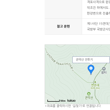
격포사격으로 완강
악조건 하에서도 오
한강변으로 진출
제1사단 15연대,
참고 문헌
국방부 국방군사연구
관악산 전투지
50m
*좌표를 클릭하시면 '길찾기'로 연결됩니다.