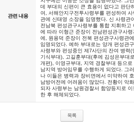
지구에는 이응준 소장을 임명하였다. 그
데 부대의 신편이 큰 효용이 없다고 판단
여, 서해안지구전투사령부를 편성하여 사
관련 내용
관에 신태영 소장을 임명했다. 신 사령관
전남북 편성관구사령부를 통합 지휘하고 
에 따라 이형근 준장이 전남편성관구사령
에, 원용덕 준장이 전북 편성관구사령관
임명되었다. 예하 부대로는 양개 편성관
사령부와 편성중인 제7사단의 잔여 병력(
기식부대), 고길훈부대(후에 김성은부대
개편), 이영규부대, 지역 경찰부대 등으로
남지역 방어임무를 수행하게 되었다. 그
나 이들은 병력과 장비면에서 미약하여 
남방어전에 어려움이 많았다. 전황이 악
되자 사령부는 남원경찰서 함양등지로 이
한 후 해체되었다.
목록