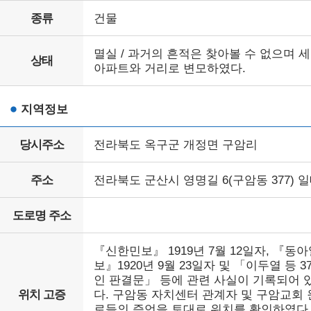
종류
건물
멸실 / 과거의 흔적은 찾아볼 수 없으며 
상태
아파트와 거리로 변모하였다.
지역정보
당시주소
전라북도 옥구군 개정면 구암리
주소
전라북도 군산시 영명길 6(구암동 377) 
도로명 주소
『신한민보』 1919년 7월 12일자, 『동
보』1920년 9월 23일자 및 「이두열 등 3
인 판결문」 등에 관련 사실이 기록되어 
위치 고증
다. 구암동 자치센터 관계자 및 구암교회 
로들의 증언을 토대로 위치를 확인하였다