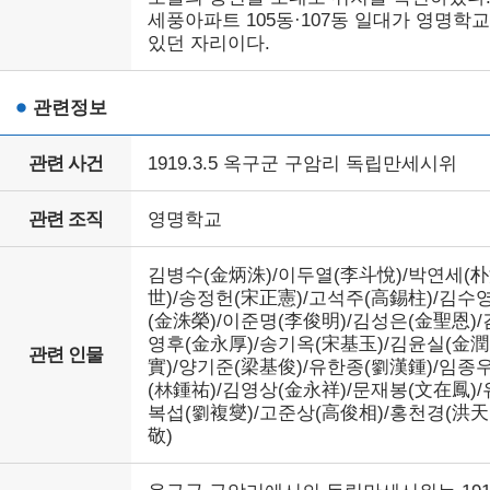
세풍아파트 105동·107동 일대가 영명학
있던 자리이다.
관련정보
관련 사건
1919.3.5 옥구군 구암리 독립만세시위
관련 조직
영명학교
김병수(金炳洙)/이두열(李斗悅)/박연세(
世)/송정헌(宋正憲)/고석주(高錫柱)/김수
(金洙榮)/이준명(李俊明)/김성은(金聖恩)/
영후(金永厚)/송기옥(宋基玉)/김윤실(金潤
관련 인물
實)/양기준(梁基俊)/유한종(劉漢鍾)/임종
(林鍾祐)/김영상(金永祥)/문재봉(文在鳳)/
복섭(劉複燮)/고준상(高俊相)/홍천경(洪天
敬)