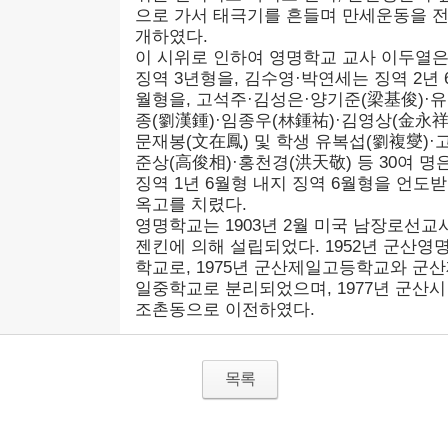
으로 가서 태극기를 흔들며 만세운동을 
개하였다.
이 시위로 인하여 영명학교 교사 이두열
징역 3년형을, 김수영·박연세는 징역 2년 
월형을, 고석주·김성은·양기준(梁基俊)·
종(劉漢鍾)·임종우(林鍾祐)·김영상(金永祥)
문재봉(文在鳳) 및 학생 유복섭(劉複燮)·
준상(高俊相)·홍천경(洪天敬) 등 30여 명
징역 1년 6월형 내지 징역 6월형을 언도
옥고를 치렸다.
영명학교는 1903년 2월 미국 남장로선교
젠킨에 의해 설립되었다. 1952년 군산영
학교로, 1975년 군산제일고등학교와 군
일중학교로 분리되었으며, 1977년 군산시
조촌동으로 이전하였다.
목록