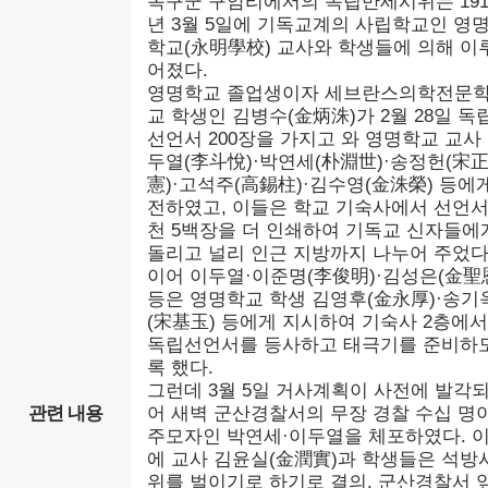
옥구군 구암리에서의 독립만세시위는 191
년 3월 5일에 기독교계의 사립학교인 영
학교(永明學校) 교사와 학생들에 의해 이
어졌다.
영명학교 졸업생이자 세브란스의학전문
교 학생인 김병수(金炳洙)가 2월 28일 독
선언서 200장을 가지고 와 영명학교 교사
두열(李斗悅)·박연세(朴淵世)·송정헌(宋
憲)·고석주(高錫柱)·김수영(金洙榮) 등에
전하였고, 이들은 학교 기숙사에서 선언서
천 5백장을 더 인쇄하여 기독교 신자들에
돌리고 널리 인근 지방까지 나누어 주었다
이어 이두열·이준명(李俊明)·김성은(金聖
등은 영명학교 학생 김영후(金永厚)·송기
(宋基玉) 등에게 지시하여 기숙사 2층에서
독립선언서를 등사하고 태극기를 준비하
록 했다.
그런데 3월 5일 거사계획이 사전에 발각
관련 내용
어 새벽 군산경찰서의 무장 경찰 수십 명
주모자인 박연세·이두열을 체포하였다. 
에 교사 김윤실(金潤實)과 학생들은 석방
위를 벌이기로 하기로 결의, 군산경찰서 