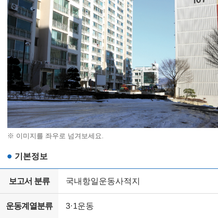
※ 이미지를 좌우로 넘겨보세요.
기본정보
보고서 분류
국내항일운동사적지
운동계열분류
3·1운동