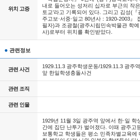
내로 들어오는 성저리 십자로 부근의 작
위치 고증
토교'라고 기록되어 있다. 그리고 김성(『
주고보·서중·일고 80년사 : 1920-2003』 
필자)과 조광철(광주시립민속박물관 학예
사)로부터 위치를 확인받았다.
관련정보
1929.11.3 광주학생운동/1929.11.3 광주
관련 사건
앞 한일학생충돌사건
관련 조직
관련 인물
1929년 11월 3일 광주역 앞에서 한·일 학
간에 집단 난투가 벌어졌다. 이때 광주고
보통학교 학생들은 평소 민족차별교육에 