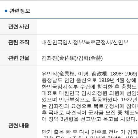
관련정보
관련 사건
관련 조직
대한민국임시정부/북로군정서/신민부
관련 인물
김좌진(金佐鎭)/김혁(金赫)
유민식(兪民植, 이명: 兪政根, 1898~1969
충청남도 천안 출신으로 1919년 4월 상해
한민국임시정부 수립에 참여한 후 충청도
대표로 대한민국 임시의정원 의원에 선임
었으며 민단부장으로 활동하였다. 1922
는 김좌진의 요청으로 북로군정서에 참여
후 국내로 파견되어 군자금 모집 중 체포
어 징역 3년형을 선고받고 옥고를 치렀다.
관련 내용
만기 출옥 한 후 다시 만주로 건너 가 김