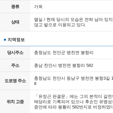
종류
가옥
멸실 / 현재 당시의 모습은 전혀 남아 있지
상태
않고 밭으로 이용되고 있다.
지역정보
당시주소
충청남도 천안군 병천면 봉항리
주소
충남 천안시 병천면 봉항리 582
충청남도 천안시 동남구 병천면 봉항3길 1
도로명 주소
8
「유정근 판결문」에는 그의 본적이 갈전
위치 고증
매당리로 기록되어 있으나 후손인 유병성
증언에 따라 봉황리 582번지로 비정하였다