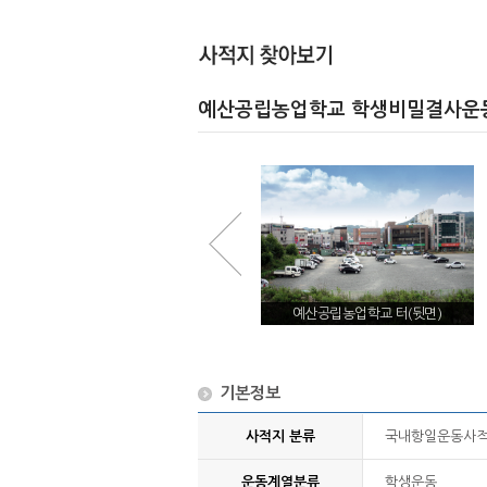
예산공립농업학교 학생비밀결사운
예산공립농업학교 적색독서회 사건 관
예산공립농업학교 터(뒷면)
련기사(『조선중앙일보』, 1933년 3월
10일)
기본정보
사적지 분류
국내항일운동사
운동계열분류
학생운동