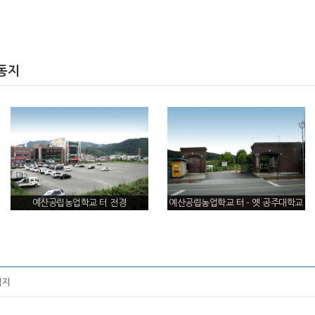
동지
예산공립농업학교 터 전경
예산공립농업학교 터 - 옛 공주대학교
예산캠퍼스 교문
적지