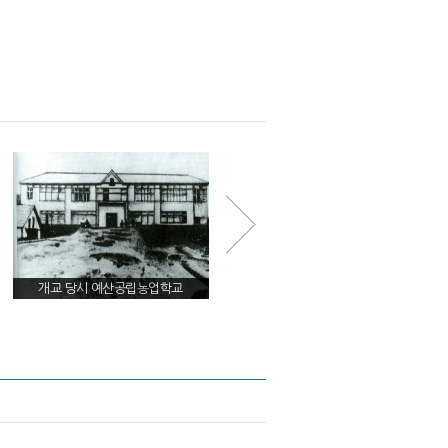
개교 당시 예산공립농업학교
예산공립농업학교 적색독서회 사건 관
련기사(『조선중앙일보』, 1933년 3월
10일)