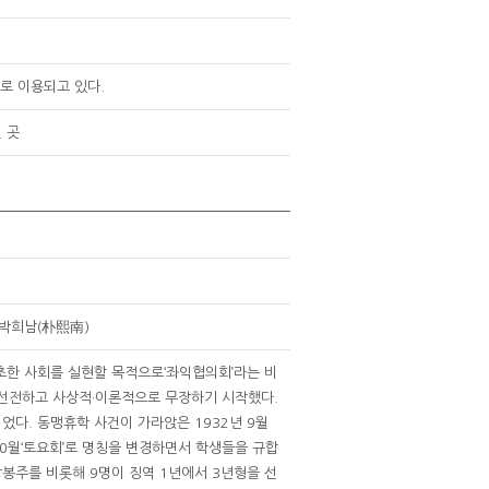
로 이용되고 있다.
 곳
/박희남(朴熙南)
초한 사회를 실현할 목적으로‘좌익협의회’라는 비
 선전하고 사상적·이론적으로 무장하기 시작했다.
었다. 동맹휴학 사건이 가라앉은 1932년 9월
10월‘토요회’로 명칭을 변경하면서 학생들을 규합
강봉주를 비롯해 9명이 징역 1년에서 3년형을 선