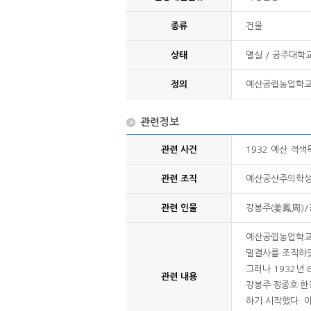
종류
건물
상태
멸실 / 공주대학
정의
예산공립농업학교
관련정보
관련 사건
1932 예산 적
관련 조직
예산공산주의학
관련 인물
강봉주(姜鳳周)/
예산공립농업학교 
밀결사를 조직하였
그러나 1932년
관련 내용
강봉주·정종호·한
하기 시작했다. 