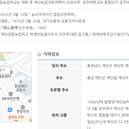
립농업학교는 해방 후 예산농업전문대학이 되었으며, 공주대학교와 통합되어 공주대
1933년 3월 10일,「 농교적색사건 법원공판회부」.
판결문」, 1933년 3월 30일, 국가보훈채 공훈전자사료관.
『禮山農學七十年史』, 1980.
 예산공립농업학교 학생비밀결사조직 사건에 대한 일고찰」,『창해박병국교수정년기념사학논
지역정보
당시 주소
충청남도 예산군 예산면 
동지
주소
충남 예산군 예산읍 예산리 
도로명 주소
1980년에 발행된『예산농
년 4월 공주에서 예산군 
위치 고증
학으로 통합될 때까지 현재
칠십년사』에 예산리 527
다.