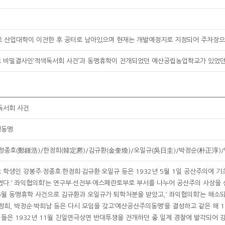
교 산업대학이 이전한 후 공터로 남아있으며 현재는 개발예정지로 지정되어 주차장으
 비밀결사인‘적색독서회 사건’과 동맹휴학이 전개되었던 예산공립농업학교가 있었던
색독서회 사건
생동맹
정종호(鄭鍾浩)/한정희(韓定凞)/김규환(金奎煥)/오일규(吳日圭)/박정순(朴正淳)
학생인 강봉주·정종호·한정희·김규환·오일규 등은 1932년 5월 1일 공산주의에 기
다.‘ 좌익협의회’는 연구부·선전부·에스페란토부로 부서를 나누어 공산주의 사상을
 6월 동맹휴학 사건으로 김규환과 오일규가 퇴학처분을 받았고,‘ 좌익협의회’는 해소되
정희, 박정순·박희남 등은 다시 모임을 갖고‘예산공산주의동맹’을 결성하고 같은 해 
이들은 1932년 11월 친일연극상연 반대투쟁을 전개하던 중 일제 경찰에 발각되어 