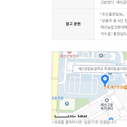
고받았다. 예산공
『조선중앙일보』, 
「강봉주 등 9인 
참고 문헌
예산농업전문대학,
지수걸,「충청남도
예산공립농업학교 학생비밀결사운
50m
*좌표를 클릭하시면 '길찾기'로 연결됩니다.