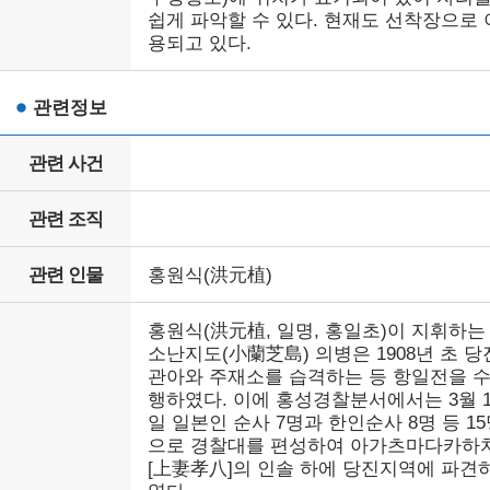
쉽게 파악할 수 있다. 현재도 선착장으로 
용되고 있다.
관련정보
관련 사건
관련 조직
관련 인물
홍원식(洪元植)
홍원식(洪元植, 일명, 홍일초)이 지휘하는
소난지도(小蘭芝島) 의병은 1908년 초 당
관아와 주재소를 습격하는 등 항일전을 
행하였다. 이에 홍성경찰분서에서는 3월 1
일 일본인 순사 7명과 한인순사 8명 등 1
으로 경찰대를 편성하여 아가츠마다카하
[上妻孝八]의 인솔 하에 당진지역에 파견