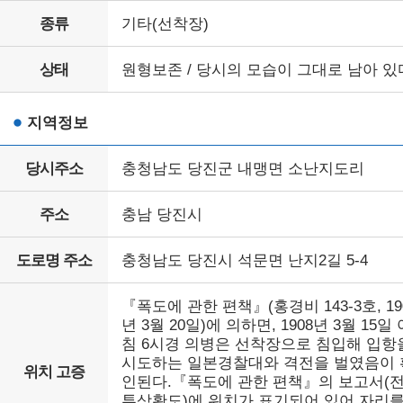
종류
기타(선착장)
상태
원형보존 / 당시의 모습이 그대로 남아 있
지역정보
당시주소
충청남도 당진군 내맹면 소난지도리
주소
충남 당진시
도로명 주소
충청남도 당진시 석문면 난지2길 5-4
『폭도에 관한 편책』(홍경비 143-3호, 19
년 3월 20일)에 의하면, 1908년 3월 15일 
침 6시경 의병은 선착장으로 침입해 입항
시도하는 일본경찰대와 격전을 벌였음이 
위치 고증
인된다.『폭도에 관한 편책』의 보고서(
투상황도)에 위치가 표기되어 있어 자리