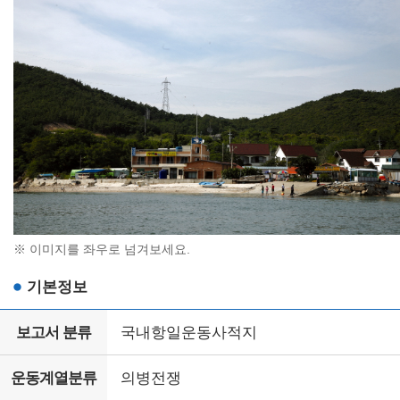
※ 이미지를 좌우로 넘겨보세요.
기본정보
보고서 분류
국내항일운동사적지
운동계열분류
의병전쟁