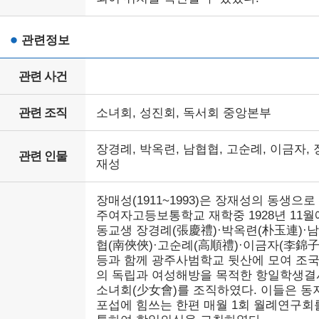
관련정보
관련 사건
관련 조직
소녀회, 성진회, 독서회 중앙본부
장경례, 박옥련, 남협협, 고순례, 이금자, 
관련 인물
재성
장매성(1911~1993)은 장재성의 동생으로
주여자고등보통학교 재학중 1928년 11월
동교생 장경례(張慶禮)·박옥련(朴玉連)·
협(南俠俠)·고순례(高順禮)·이금자(李錦子
등과 함께 광주사범학교 뒷산에 모여 조
의 독립과 여성해방을 목적한 항일학생결
소녀회(少女會)를 조직하였다. 이들은 동
포섭에 힘쓰는 한편 매월 1회 월례연구회