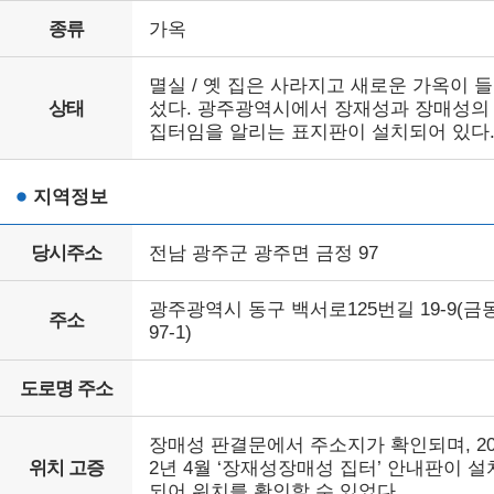
종류
가옥
멸실 / 옛 집은 사라지고 새로운 가옥이 
상태
섰다. 광주광역시에서 장재성과 장매성의
집터임을 알리는 표지판이 설치되어 있다
지역정보
당시주소
전남 광주군 광주면 금정 97
광주광역시 동구 백서로125번길 19-9(금
주소
97-1)
도로명 주소
장매성 판결문에서 주소지가 확인되며, 20
위치 고증
2년 4월 ‘장재성장매성 집터’ 안내판이 설
되어 위치를 확인할 수 있었다.