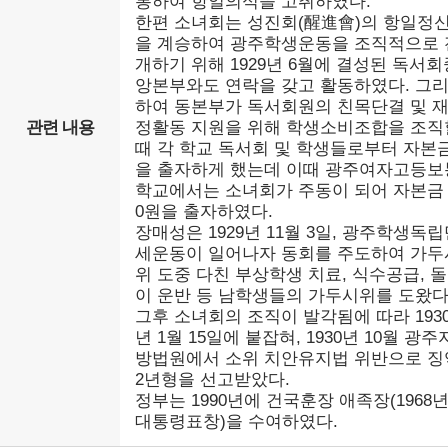
통하여 항일의식을 고취하였다.
한편 소녀회는 성진회(醒進會)의 항일정
을 계승하여 광주학생운동을 조직적으로 
개하기 위해 1929년 6월에 결성된 독서회
앙본부와도 연락을 갖고 활동하였다. 그
하여 동본부가 독서회원의 친목단결 및 
관련 내용
정활동 지원을 위해 학생소비조합을 조직
때 각 학교 독서회 및 학생들로부터 자본
을 출자하게 했는데 이때 광주여자고등보
학교에서는 소녀회가 주동이 되어 자본금 
0원을 출자하였다.
장매성은 1929년 11월 3일, 광주학생독
세운동이 일어나자 동회를 주도하여 가두
위 도중 다친 부상학생 치료, 식수공급, 
이 운반 등 남학생들의 가두시위를 도왔다
그후 소녀회의 조직이 발각됨에 따라 193
년 1월 15일에 붙잡혀, 1930년 10월 광주
방법원에서 소위 치안유지법 위반으로 징
2년형을 선고받았다.
정부는 1990년에 건국훈장 애족장(1968
대통령표창)을 수여하였다.