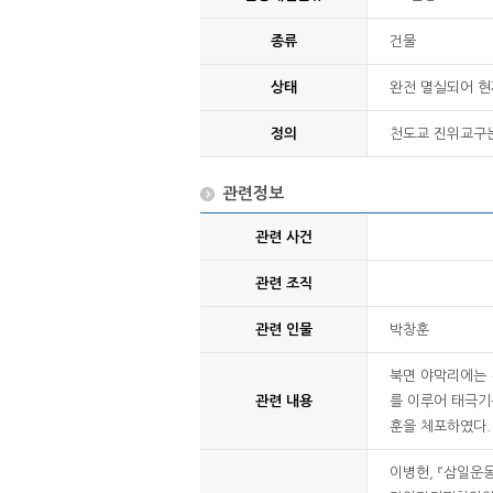
종류
건물
상태
완전 멸실되어 현
정의
천도교 진위교구는
관련정보
관련 사건
관련 조직
관련 인물
박창훈
북면 야막리에는 
관련 내용
를 이루어 태극기
훈을 체포하였다.
이병헌, 『삼일운동