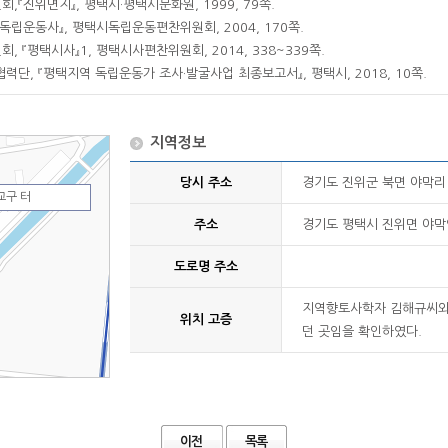
『진위면지』, 평택시·평택시문화원, 1999, 79쪽.
독립운동사』, 평택시독립운동편찬위원회, 2004, 170쪽.
 『평택시사』1, 평택시사편찬위원회, 2014, 338~339쪽.
단, 『평택지역 독립운동가 조사·발굴사업 최종보고서』, 평택시, 2018, 10쪽.
지역정보
당시 주소
경기도 진위군 북면 야막리 
교구 터
주소
경기도 평택시 진위면 야막안
도로명 주소
지역향토사학자 김해규씨와 
위치 고증
던 곳임을 확인하였다.
이전
목록