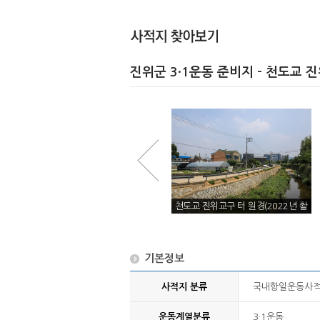
진위군 3·1운동 준비지 - 천도교 
천도교 진위교구장 집 터(2022년 촬
천도교 진위교구 터 원경(2022년 촬
영)
영)
기본정보
사적지 분류
국내항일운동사
운동계열분류
3·1운동