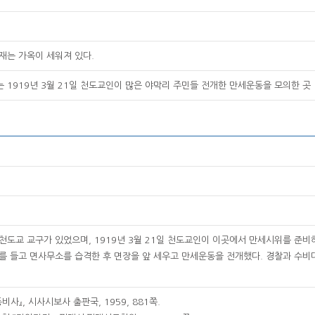
재는 가옥이 세워져 있다.
 1919년 3월 21일 천도교인이 많은 야막리 주민들 전개한 만세운동을 모의한 곳
천도교 교구가 있었으며, 1919년 3월 21일 천도교인이 이곳에서 만세시위를 준비
를 들고 면사무소를 습격한 후 면장을 앞 세우고 만세운동을 전개했다. 경찰과 수
비사』, 시사시보사 출판국, 1959, 881쪽.