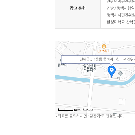
진위면지편찬위원회,
참고 문헌
김방,『평택시항일
평택시사편찬위원회,
한성대학교 산학협력
진위군 3·1운동 준비지 - 천도교 진위
50m
*좌표를 클릭하시면 '길찾기'로 연결됩니다.