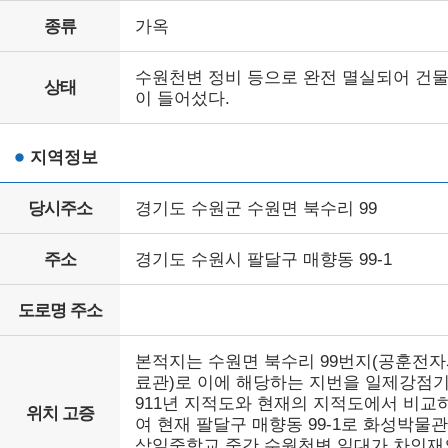
종류
가옥
수원천변 정비 등으로 완전 멸실되어 건
상태
이 들어섰다.
지역정보
당시주소
경기도 수원군 수원면 북수리 99
주소
경기도 수원시 팔달구 매향동 99-1
도로명 주소
본적지는 수원면 북수리 99번지(공훈전
료관)로 이에 해당하는 지번을 일제강점기
911년 지적도와 현재의 지적도에서 비교
위치 고증
여 현재 팔달구 매향동 99-1로 화성박물
삼일중학교 중간 수원천변 일대가 차인재