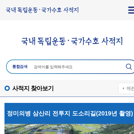
통합검색
사적지 찾아보기
정미의병 삼산리 전투지 도소리길(2019년 촬영)