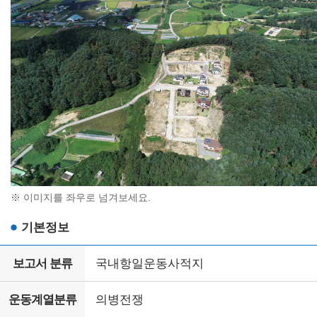
※ 이미지를 좌우로 넘겨보세요.
기본정보
보고서 분류
국내항일운동사적지
운동계열분류
의병전쟁