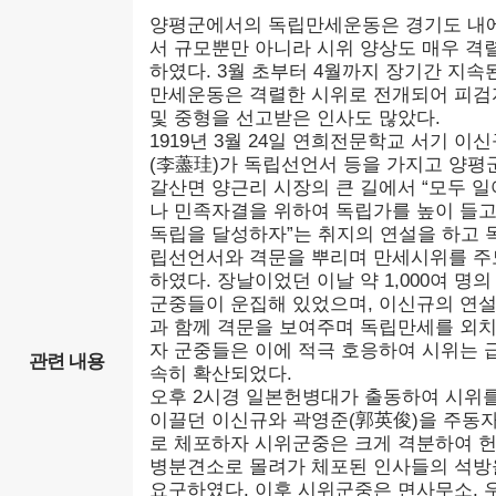
양평군에서의 독립만세운동은 경기도 내
서 규모뿐만 아니라 시위 양상도 매우 격
하였다. 3월 초부터 4월까지 장기간 지속
만세운동은 격렬한 시위로 전개되어 피검
및 중형을 선고받은 인사도 많았다.
1919년 3월 24일 연희전문학교 서기 이
(李藎珪)가 독립선언서 등을 가지고 양평
갈산면 양근리 시장의 큰 길에서 “모두 일
나 민족자결을 위하여 독립가를 높이 들
독립을 달성하자”는 취지의 연설을 하고 
립선언서와 격문을 뿌리며 만세시위를 주
하였다. 장날이었던 이날 약 1,000여 명의
군중들이 운집해 있었으며, 이신규의 연
과 함께 격문을 보여주며 독립만세를 외
자 군중들은 이에 적극 호응하여 시위는 
관련 내용
속히 확산되었다.
오후 2시경 일본헌병대가 출동하여 시위
이끌던 이신규와 곽영준(郭英俊)을 주동
로 체포하자 시위군중은 크게 격분하여 
병분견소로 몰려가 체포된 인사들의 석방
요구하였다. 이후 시위군중은 면사무소, 