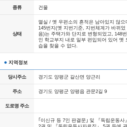
종류
건물
멸실 / 옛 우편소의 흔적은 남아있지 않으
145번지(옛 지번기준, 지번체계가 바뀌었
상태
음)는 주택가와 단지로 변형되었고, 148
인 학교부지 내로 일부 편입되어 있어 옛 
습을 찾을 수 없다.
지역정보
당시주소
경기도 양평군 갈산면 양근리
주소
경기도 양평군 양평읍 관문2길 9
도로명 주소
｢이신규 등 7인 판결문｣ 및 『독립운동사
2권 및 『독립운동사자료집』 5권 등에 