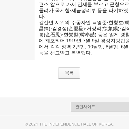
편소 앞으로 가서 만세를 부르고 군청으
몰려가 국세철·세금정리부 등을 파기하였
다.
갈산면 시위의 주동자인 곽영준·한창호(
昌鎬)·김경성(金慶星)·서상석(徐象錫)·김
봉(金石鳳)·한봉철(韓奉喆) 등은 일제 경
에 체포되어 1919년 7월 9일 경성지방법
에서 각각 징역 2년형, 10월형, 8월형, 6
등을 선고받고 복역했다.
목록
© 2024 THE INDEPENDENCE HALL OF KOREA.