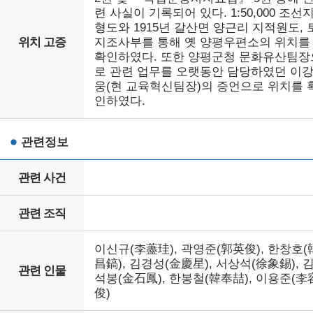
련 사실이 기록되어 있다. 1:50,000 조선
형도와 1915년 갈산면 양근리 지적원도, 
위치 고증
지조사부를 통해 옛 양평우편소의 위치를
확인하였다. 또한 양평군청 문화유산팀장
로 관련 업무를 오랫동안 담당하였던 이
웅(현 교육혁신팀장)의 증언으로 위치를 
인하였다.
관련정보
관련 사건
관련 조직
이신규(李藎珪), 곽영준(郭英俊), 한창호(
昌鎬), 김경성(金慶星), 서상석(徐象錫), 
관련 인물
석봉(金石鳳), 한봉철(韓奉喆), 이용준(李
俊)