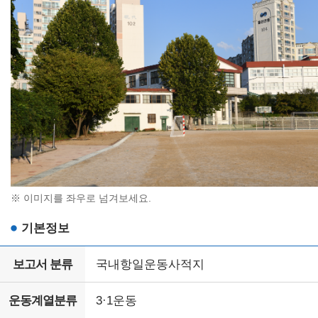
※ 이미지를 좌우로 넘겨보세요.
기본정보
보고서 분류
국내항일운동사적지
운동계열분류
3·1운동