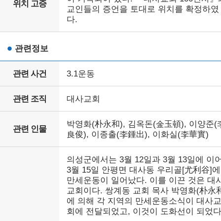
위치 고증
교인들의 증언을 토대로 위치를 확정하였
다.
관련정보
관련 사건
3.1운동
관련 조직
대사교회
박영화(朴永和), 김옥돈(金玉頓), 이양준(
관련 인물
良俊), 이종출(李鍾出), 이화실(李華實)
의성군에서는 3월 12일과 3월 13일에 이
3월 15일 안평면 대사동 우리골[尤利谷]
만세운동이 일어났다. 이를 이끈 것은 대
교회이다. 쌍계동 교회 목사 박영화(朴永和
에 의해 각 지역의 만세운동소식이 대사
회에 전달되었고, 이것이 도화선이 되었다