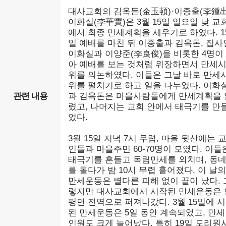
대사교회의 김옥돈(金玉頓)·이종출(李鍾出
이화실(李華實)은 3월 15일 일요일 낮 교
에서 최종 만세계획을 세우기로 하였다. 1
일 예배를 마친 뒤 이종출과 김옥돈, 집사
이화실과 이양준(李良俊)을 비롯한 4명이
아 예배를 보는 것처럼 위장하면서 만세
위를 의논하였다. 이들은 그날 바로 만세
위를 펼치기로 하고 일을 나누었다. 이화
관련 내용
과 김옥돈은 마을사람들에게 만세계획을 
렸고, 나머지는 교회 안에서 태극기를 만
었다.
3월 15일 저녁 7시 무렵, 마을 뒷산에는 
인들과 마을주민 60-70명이 모였다. 이들
태극기를 흔들고 독립만세를 외치며, 동
를 돌다가 밤 10시 무렵 흩어졌다. 이 날의
만세운동은 별다른 피해 없이 끝이 났다. 
렇지만 대사교회에서 시작된 만세운동은 
평면 전역으로 퍼져나갔다. 3월 15일에 
된 만세운동은 5일 동안 계속되었고, 만세
인원도 크게 늘어났다. 특히 19일 도리원