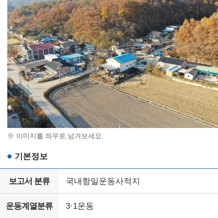
※ 이미지를 좌우로 넘겨보세요.
기본정보
보고서 분류
국내항일운동사적지
운동계열분류
3·1운동