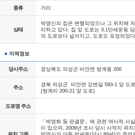
종류
거리
박영신의 집은 변형되었으나 그 위치에 
상태
리하고 있다. 집 앞 도로는 3.1만세운동 
의 도로보다 넓어지고, 도로도 포장되었다
지역정보
당시주소
경상북도 의성군 비안면 쌍계동 200
경북 의성군 비안면 강변길 593-1 앞 도
주소
(쌍계리 200-21 앞 도로)
도로명 주소
「박영화 등 판결문」에 관련 역사적 사
이 있으며, 2009년 조사 당시 사적지 위
위치 고증
박영신의 아들 박세동(당시 89세)의 증언