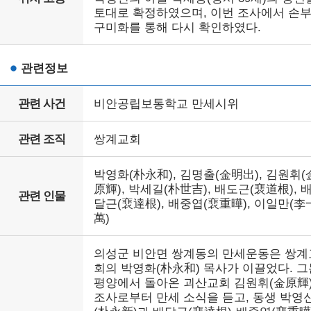
토대로 확정하였으며, 이번 조사에서 손
구미화를 통해 다시 확인하였다.
관련정보
관련 사건
비안공립보통학교 만세시위
관련 조직
쌍계교회
박영화(朴永和), 김명출(金明出), 김원휘(
原輝), 박세길(朴世吉), 배도근(裵道根), 
관련 인물
달근(裵達根), 배중엽(裵重曄), 이일만(李
萬)
의성군 비안면 쌍계동의 만세운동은 쌍계
회의 박영화(朴永和) 목사가 이끌었다. 그
평양에서 돌아온 괴산교회 김원휘(金原輝
조사로부터 만세 소식을 듣고, 동생 박영