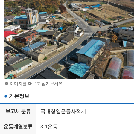
※ 이미지를 좌우로 넘겨보세요.
기본정보
보고서 분류
국내항일운동사적지
운동계열분류
3·1운동