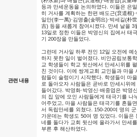
(朴永新)과 배달근(裵達根)·배중엽(裵重曄
등과 만세운동을 논의하였다. 이들은 은
히 거사를 계획하는 한편 배도근(裵道根)
일만(李一萬)·김명출(金明出)·박세길(朴
吉) 등을 새롭게 참여시켰다. 만세 날을 3
13일로 정한 이들은 박영신의 집에서 태
기 200장을 만들었다.
그런데 거사일 하루 전인 12일 오전에 예
하지 못한 일이 벌어졌다. 비안공립보통
교 학생들이 학교 뒷산에서 만세시위를 
친 것이다. 이에 쌍계교회 교인들과 마을 
람들이 술렁이기 시작했다. 학생들이 마
관련 내용
로 돌아오자 사람들은 곧바로 만세시위에
들어갔다. 박영화·박영신·배중엽은 박영
의 집 앞에 모인 사람들에게 태극기를 나
어주었고, 마을 사람들은 태극기를 흔들
서 독립만세를 외쳤다. 150-200여 명의 
가운데는 학생도 50여 명 있었다. 이들은 
네를 돌다가 교회 뒷산에 올라가서 만세
부른 후 해산하였다.