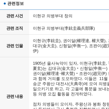
관련정보
관련 사건
이현규 의병부대 창의
관련 조직
이현규 의병부대(李鉉圭義兵部隊)
이현규(李鉉圭), 권이달(權理達, 權大聲),
관련 인물
대규(金大圭), 신형일(申衡一), 조완이(趙
伊)
1905년 을사늑약이 있자, 이현규(李鉉圭,
夏玄)는 김대규(金大圭)‧신형일(申衡一)
권이달(權理達･權大聲)‧조완이(趙完伊) 
과 함께 거의를 도모하였다. 이들은 11월
송군 주왕산 대전사(大典寺)에 모여 의병
일으키기로 하고, 각 고을에 통문을 보내
등 의병 모집 활동을 전개하였다.
관련 내용
점차 의병들이 모이자, 주왕산과 봉화 청