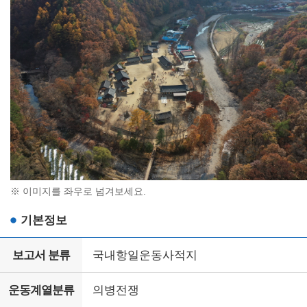
※ 이미지를 좌우로 넘겨보세요.
기본정보
보고서 분류
국내항일운동사적지
운동계열분류
의병전쟁