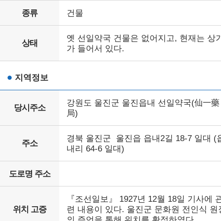
종류
건물
옛 선일약국 건물은 없어지고, 현재는 상
상태
가 들어서 있다.
지역정보
강원도 울진군 울진읍내 선일약국(仙一藥
당시주소
局)
경북 울진군 울진읍 읍내2길 18-7 일대 (
주소
내리 64-6 일대)
도로명 주소
『조선일보』 1927년 12월 18일 기사에 
위치 고증
련 내용이 있다. 울진군 문화원 전인식 원
의 증언을 통해 위치를 확정하였다.