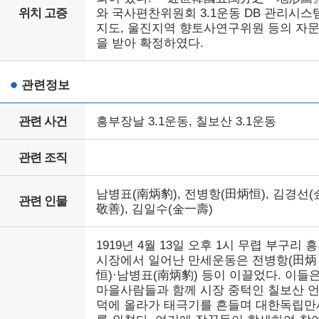
위치 고증
와 국사편찬위원회 3.1운동 DB 관리시스
지도, 울진지역 향토사연구위원 등의 자
을 받아 확정하였다.
관련정보
관련 사건
흥부장날 3.1운동, 칠보산 3.1운동
관련 조직
남병표(南炳豹), 전병항(田炳恒), 김경선(
관련 인물
敬善), 김일수(金一壽)
1919년 4월 13일 오후 1시 무렵 부구리 
시장에서 일어난 만세운동은 전병항(田炳
恒)·남병표(南炳豹) 등이 이끌었다. 이들
마을사람들과 함께 시장 중턱인 칠보산 
덕에 올라가 태극기를 흔들며 대한독립만