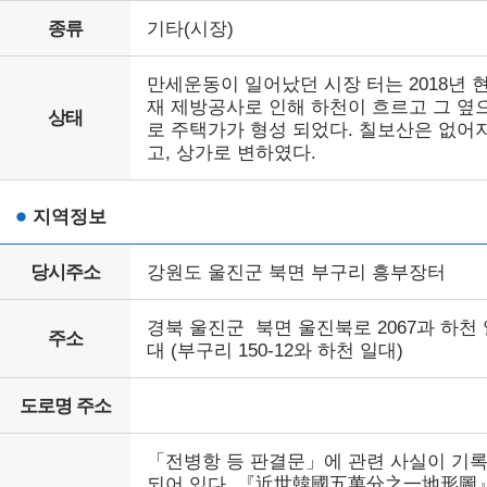
종류
기타(시장)
만세운동이 일어났던 시장 터는 2018년 
재 제방공사로 인해 하천이 흐르고 그 옆
상태
로 주택가가 형성 되었다. 칠보산은 없어
고, 상가로 변하였다.
지역정보
당시주소
강원도 울진군 북면 부구리 흥부장터
경북 울진군 북면 울진북로 2067과 하천 
주소
대 (부구리 150-12와 하천 일대)
도로명 주소
「전병항 등 판결문」에 관련 사실이 기
되어 있다. 『近世韓國五萬分之一地形圖