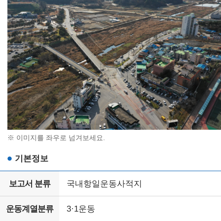
※ 이미지를 좌우로 넘겨보세요.
기본정보
보고서 분류
국내항일운동사적지
운동계열분류
3·1운동