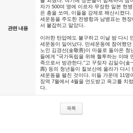
를 외쳤다. 여기에 장꾼들이 합세하여 참
자가 500여 명에 이르자 무장한 일본 헌
은 총을 쏘며, 이들을 강제로 해산시켰다.
세운동을 주도한 전병항과 남병표는 현장
서 붙잡히고 말았다.
관련 내용
이러한 탄압에도 불구하고 이날 밤 다시 
세운동이 일어났다. 만세운동에 참여했던
노인 김경선(金敬善)이 마을로 돌아온 청
들에게 "국가독립을 위해 혈투하는 이때 
족으로서 방관한다."고 꾸짖자 김일수(金
壽) 등의 청년들이 칠보산에 올라가 다시 
세운동을 펼친 것이다. 이들 가운데 11명
징역 7월에서 4월을 언도받고 옥고를 치
다.
목록