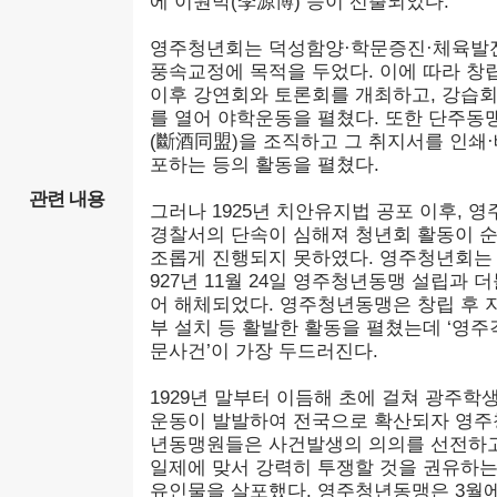
에 이원박(李源博) 등이 선출되었다.
영주청년회는 덕성함양·학문증진·체육발
풍속교정에 목적을 두었다. 이에 따라 창
이후 강연회와 토론회를 개최하고, 강습
를 열어 야학운동을 펼쳤다. 또한 단주동
(斷酒同盟)을 조직하고 그 취지서를 인쇄
포하는 등의 활동을 펼쳤다.
관련 내용
그러나 1925년 치안유지법 공포 이후, 영
경찰서의 단속이 심해져 청년회 활동이 
조롭게 진행되지 못하였다. 영주청년회는 
927년 11월 24일 영주청년동맹 설립과 
어 해체되었다. 영주청년동맹은 창립 후 
부 설치 등 활발한 활동을 펼쳤는데 ‘영주
문사건’이 가장 두드러진다.
1929년 말부터 이듬해 초에 걸쳐 광주학
운동이 발발하여 전국으로 확산되자 영주
년동맹원들은 사건발생의 의의를 선전하
일제에 맞서 강력히 투쟁할 것을 권유하
유인물을 살포했다. 영주청년동맹은 3월