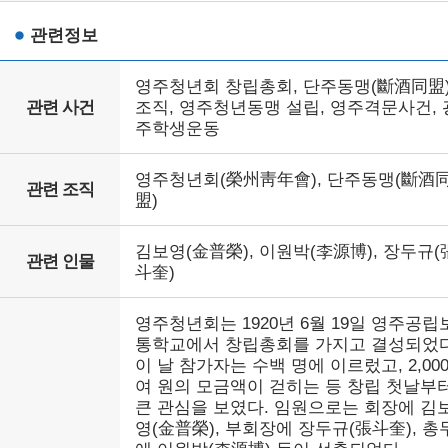
관련정보
영주청년회 창립총회, 단주동맹(斷酒同盟
관련 사건
조직, 영주청년동맹 설립, 영주격문사건, 
주학생운동
영주청년회(榮州靑年會), 단주동맹(斷酒
관련 조직
盟)
김보영(金普榮), 이원박(李源博), 장두규(
관련 인물
斗奎)
영주청년회는 1920년 6월 19일 영주공립
통학교에서 창립총회를 가지고 결성되었다
이 날 참가자는 수백 명에 이르렀고, 2,00
여 원의 모금액이 걷히는 등 창립 첫날부
큰 관심을 보였다. 임원으로는 회장에 김
영(金普榮), 부회장에 장두규(張斗奎), 총