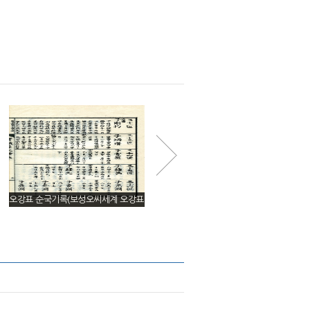
오강표 순국기록(보성오씨세계 오강표
오강표 묘갈명(『무이재집』)
부분)