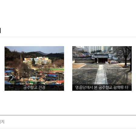
지
공주향교 전경
명륜당에서 본 공주향교 강학루 터
적지