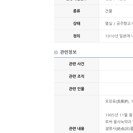
종류
건물
상태
멸실 / 공주향교
정의
1910년 일본에
관련정보
관련 사건
관련 조직
관련 인물
오강표(吳剛杓, 
1905년 11월
로써 을사늑약과 
관련 내용
절명사(絶命詞)를