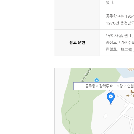
였다.
공주향교는 195
1978년 충청남
『무이재집』 권 1, 
참고 문헌
송상도, 『기려수필』
한철호, 「無二齋 吳
공주향교 강학루 터 - 오강표 순