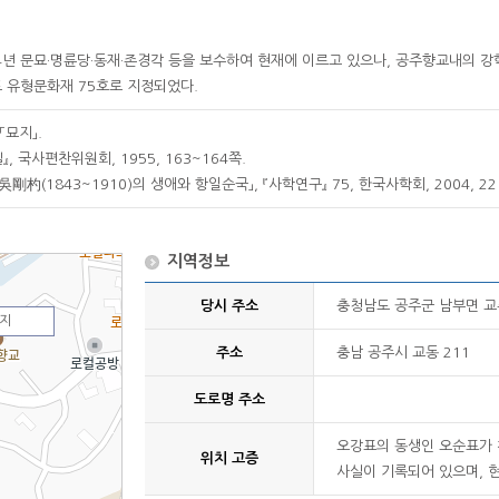
4년 문묘·명륜당·동재·존경각 등을 보수하여 현재에 이르고 있으나, 공주향교내의 
도 유형문화재 75호로 지정되었다.
「묘지」.
, 국사편찬위원회, 1955, 163~164쪽.
剛杓(1843~1910)의 생애와 항일순국」, 『사학연구』 75, 한국사학회, 2004, 22
지역정보
당시 주소
충청남도 공주군 남부면 교
절지
주소
충남 공주시 교동 211
도로명 주소
오강표의 동생인 오순표가 찬
위치 고증
사실이 기록되어 있으며, 