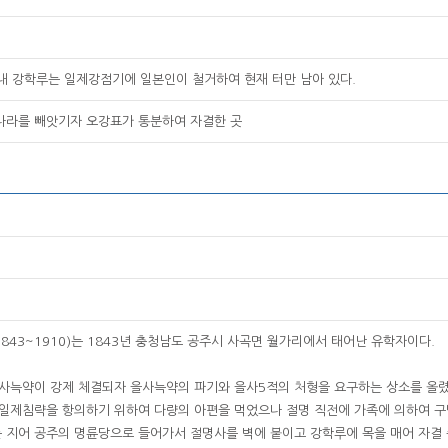
 내 강학루는 일제강점기에 일본인이 철거하여 현재 터만 남아 있다.
 나라를 빼앗기자 오강표가 통분하여 자결한 곳
1843~1910)는 1843년 충청남도 공주시 사곡면 월가리에서 태어난 유학자이다.
 을사늑약이 강제 체결되자 을사늑약의 파기와 을사5적의 처형을 요구하는 상소를 올
일제침략을 항의하기 위하여 다량의 아편을 먹었으나 절명 직전에 가족에 의하여 구명
 지어 공주의 명륜당으로 들어가서 절명사를 벽에 붙이고 강학루에 목을 매어 자결 