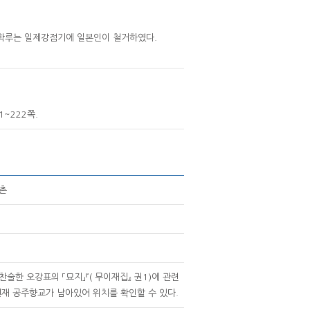
강학루는 일제강점기에 일본인이 철거하였다.
1~222쪽.
촌
술한 오강표의 「묘지」『( 무이재집』 권1)에 관련
현재 공주향교가 남아있어 위치를 확인할 수 있다.