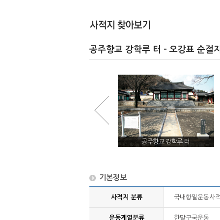
공주향교 강학루 터 - 오강표 순절
오강표 묘갈명(『무이재집』)
공주향교 강학루 터
기본정보
사적지 분류
국내항일운동사
운동계열분류
한말구국운동