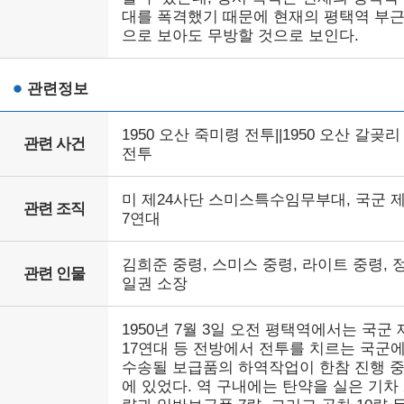
대를 폭격했기 때문에 현재의 평택역 부
으로 보아도 무방할 것으로 보인다.
관련정보
1950 오산 죽미령 전투||1950 오산 갈곶리
관련 사건
전투
미 제24사단 스미스특수임무부대, 국군 제
관련 조직
7연대
김희준 중령, 스미스 중령, 라이트 중령, 
관련 인물
일권 소장
1950년 7월 3일 오전 평택역에서는 국군 
17연대 등 전방에서 전투를 치르는 국군
수송될 보급품의 하역작업이 한참 진행 
에 있었다. 역 구내에는 탄약을 실은 기차 