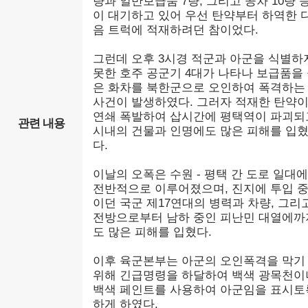
량과 일반보급품 7량, 그리고 공차 10량 
이 대기하고 있어 우선 탄약부터 하역한 
음 트럭에 적재하려던 참이었다.
그런데 오후 3시경 적군과 아군을 식별하
못한 호주 공군기 4대가 나타나 보급품을
은 화차를 북한군으로 오인하여 폭격하는
사건이 발생하였다. 그러자 적재한 탄약
연쇄 폭발하여 삽시간에 평택역이 파괴되
관련 내용
시내의 건물과 인명에도 많은 피해를 입
다.
이날의 오폭은 수원 - 평택 간 도로 일대
전반적으로 이루어졌으며, 진지에 투입 
이던 국군 제17연대의 병력과 차량, 그리
전방으로부터 남하 중인 피난민 대열에까
도 많은 피해를 입혔다.
이후 육군본부는 아군의 오인폭격을 막기
위해 긴급명령을 하달하여 백색 광목천이
백색 페인트를 사용하여 아군임을 표시토
하게 하였다.