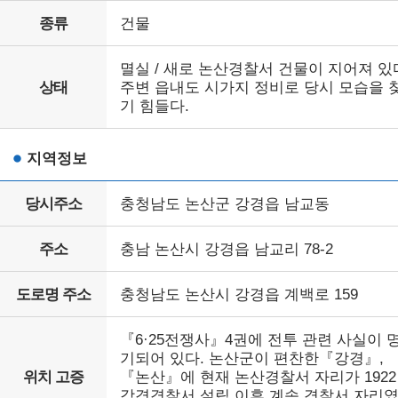
종류
건물
멸실 / 새로 논산경찰서 건물이 지어져 있
상태
주변 읍내도 시가지 정비로 당시 모습을 
기 힘들다.
지역정보
당시주소
충청남도 논산군 강경읍 남교동
주소
충남 논산시 강경읍 남교리 78-2
도로명 주소
충청남도 논산시 강경읍 계백로 159
『6·25전쟁사』4권에 전투 관련 사실이 
기되어 있다. 논산군이 편찬한『강경』,
위치 고증
『논산』에 현재 논산경찰서 자리가 192
강경경찰서 설립 이후 계속 경찰서 자리