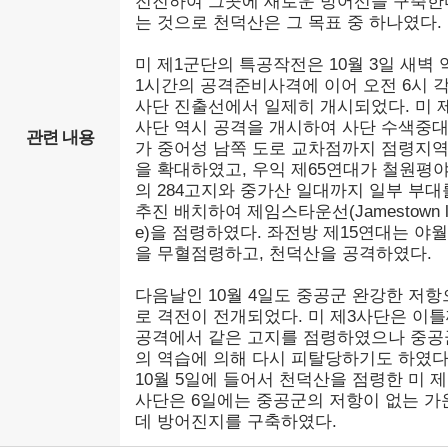
전진하여 그곳에 새로운 방어선을 구축한
는 것으로 천덕산은 그 목표 중 하나였다.
미 제1군단의 특공작전은 10월 3일 새벽 
1시간의 공격준비사격에 이어 오전 6시 
사단 진출선에서 일제히 개시되었다. 미 
사단 역시 공격을 개시하여 사단 수색중
관련 내용
가 중어성 남쪽 도로 교차점까지 점령지
을 확대하였고, 우익 제65연대가 철원평
의 284고지와 중가산 일대까지 일부 부대
추진 배치하여 제임스타운선(Jamestown l
e)을 점령하였다. 좌전방 제15연대는 야
을 무혈점령하고, 천덕산을 공격하였다.
다음날인 10월 4일도 중공군 완강한 저항
로 격전이 전개되었다. 미 제3사단은 이
공격에서 같은 고지를 점령하였으나 중공
의 역습에 의해 다시 피탈당하기도 하였다
10월 5일에 들어서 천덕산을 점령한 미 제
사단은 6일에는 중공군의 저항이 없는 가
데 방어진지를 구축하였다.