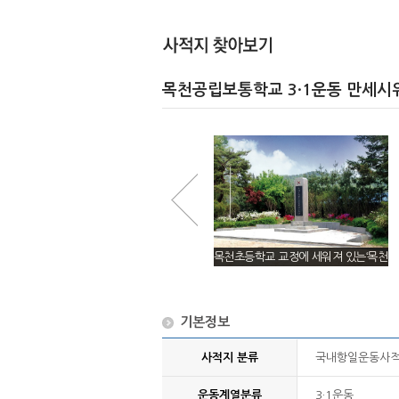
목천공립보통학교 3·1운동 만세시
목천공립보통학교 학생들이 독립만세
목천초등학교 교정에 세워져 있는‘목천
를 불렀던 운동장
기미독립만세운동기념비’
기본정보
사적지 분류
국내항일운동사
운동계열분류
3·1운동