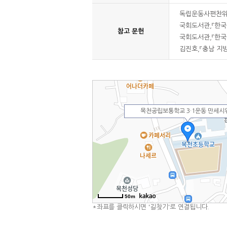
독립운동사편찬위원회
국회도서관,『한국민
참고 문헌
국회도서관,『한국민
김진호,『충남 지방
목천공립보통학교 3·1운동 만세시
50m
*좌표를 클릭하시면 '길찾기'로 연결됩니다.