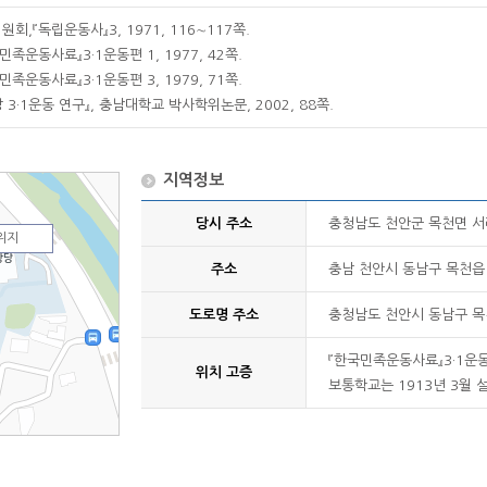
,『독립운동사』3, 1971, 116∼117쪽.
족운동사료』3·1운동편 1, 1977, 42쪽.
족운동사료』3·1운동편 3, 1979, 71쪽.
 3·1운동 연구』, 충남대학교 박사학위논문, 2002, 88쪽.
지역정보
당시 주소
충청남도 천안군 목천면 서
위지
주소
충남 천안시 동남구 목천읍 
도로명 주소
충청남도 천안시 동남구 목
『한국민족운동사료』3·1운
위치 고증
보통학교는 1913년 3월