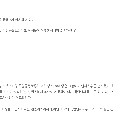
천초등학교가 위치하고 있다.
14일 목천공립보통학교 학생들이 독립만세시위를 전개한 곳
14일 오후 4시경 목천공립보통학교 학생 120여 명은 교정에서 만세시위를 전개했다
를 부르기 시작하였고, 헌병분대 앞으로 이동하여 다시 독립만세를 부른 뒤 교외로 
모자 4명이 체포되었다.
학생들의 만세시위는 천안지역에서 일어난 최초의 독립만세시위이며, 이후 병천·천