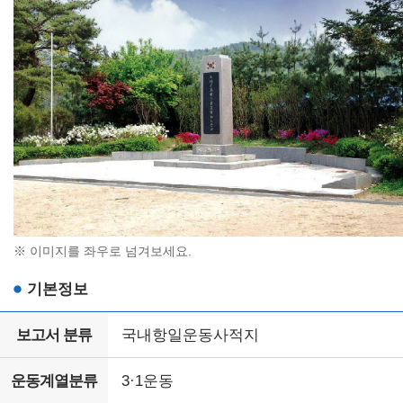
※ 이미지를 좌우로 넘겨보세요.
기본정보
보고서 분류
국내항일운동사적지
운동계열분류
3·1운동