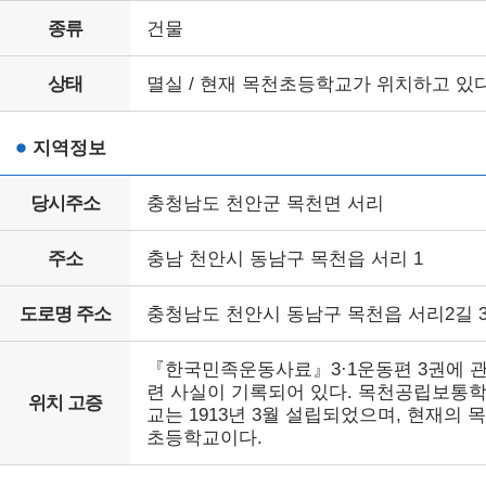
종류
건물
상태
멸실 / 현재 목천초등학교가 위치하고 있다
지역정보
당시주소
충청남도 천안군 목천면 서리
주소
충남 천안시 동남구 목천읍 서리 1
도로명 주소
충청남도 천안시 동남구 목천읍 서리2길 3
『한국민족운동사료』3·1운동편 3권에 
련 사실이 기록되어 있다. 목천공립보통
위치 고증
교는 1913년 3월 설립되었으며, 현재의 
초등학교이다.