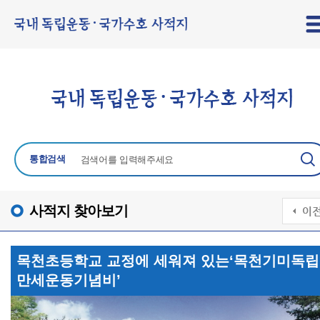
통합검색
사적지 찾아보기
목천초등학교 교정에 세워져 있는‘목천기미독립
만세운동기념비’