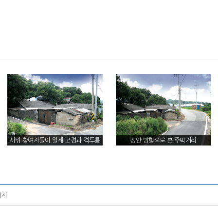
시위 참여자들이 일제 군경과 격투를
정안 방향으로 본 주막거리
벌인 주막거리와 석송리 입구
적지