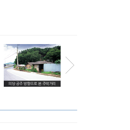
의당·공주 방향으로 본 주막거리
시위 참여자들이 일제 군경과 격투를
벌인 주막거리(정면)