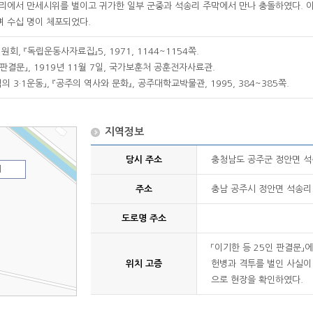
리에서 만세시위를 벌이고 귀가한 일부 군중과 석송리 주막에서 만나 충돌하였다. 
 수십 명이 체포되었다.
, 『독립운동사자료집』5, 1971, 1144~1154쪽.
 판결문」, 1919년 11월 7일, 국가보훈처 공훈전자사료관.
의 3·1운동」, 『공주의 역사와 문화』, 공주대학교박물관, 1995, 384~385쪽.
지역정보
당시 주소
충청남도 공주군 정안면 
지
주소
충남 공주시 정안면 석송리 
도로명 주소
「이기한 등 25인 판결문」
위치 고증
헌병과 격투를 벌인 사실이
으로 현장을 확인하였다.