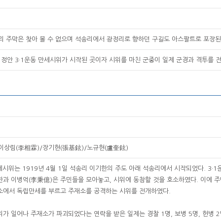
송리 주막은 찾아 볼 수 없으며 석송리에서 광정리로 향하던 구길도 아스팔트로 포장된
1일 정안 3·1운동 만세시위가 시작된 곳이자 시위를 마친 군중이 일제 군경과 격투를 
이상림(李相霖)/장기현(張基鉉)/노규현(盧奎鉉)
만세시위는 1919년 4월 1일 석송리 이기한의 주도 아래 석송리에서 시작되었다. 3
과 이병억(李秉億)은 주민들을 모아놓고, 시위에 동참할 것을 호소하였다. 이에 
소에서 독립만세를 부르고 주재소를 공격하는 시위를 전개하였다.
가 일어나 주재소가 파괴되었다는 연락을 받은 일제는 경찰 1명, 보병 5명, 헌병 