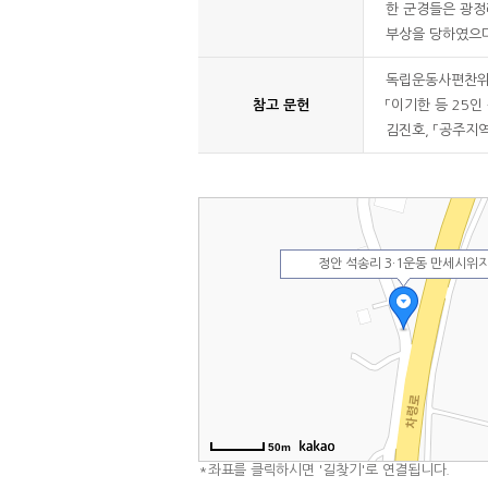
한 군경들은 광정
부상을 당하였으며
독립운동사편찬위원회
참고 문헌
「이기한 등 25인
김진호, 「공주지역
정안 석송리 3·1운동 만세시위
50m
*좌표를 클릭하시면 '길찾기'로 연결됩니다.