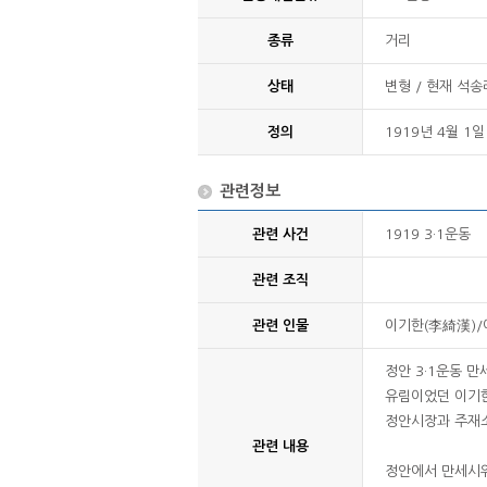
종류
거리
상태
변형 / 현재 석
정의
1919년 4월 
관련정보
관련 사건
1919 3·1운동
관련 조직
관련 인물
이기한(李綺漢)/
정안 3·1운동 
유림이었던 이기한
정안시장과 주재
관련 내용
정안에서 만세시위