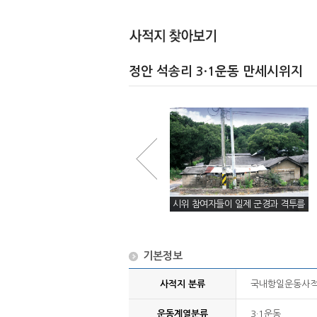
정안 석송리 3·1운동 만세시위지
의당·공주 방향으로 본 주막거리
시위 참여자들이 일제 군경과 격투를
벌인 주막거리(정면)
기본정보
사적지 분류
국내항일운동사
운동계열분류
3·1운동