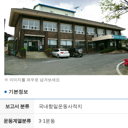
※ 이미지를 좌우로 넘겨보세요.
기본정보
보고서 분류
국내항일운동사적지
운동계열분류
3·1운동