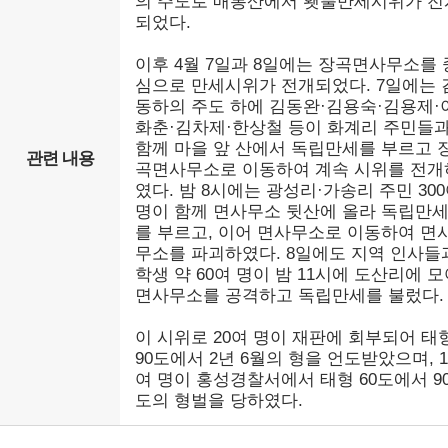
의 주도로 매봉산에서 횃불만세시위가 전
되었다.
이후 4월 7일과 8일에는 장곡면사무소를 
심으로 만세시위가 전개되었다. 7일에는 
동하의 주도 하에 김동완·김용숙·김용제·
화춘·김차제·한상철 등이 화계리 주민들
함께 마을 앞 산에서 독립만세를 부르고 
관련 내용
곡면사무소로 이동하여 계속 시위를 전개
였다. 밤 8시에는 광성리·가송리 주민 30
명이 함께 면사무소 뒷산에 올라 독립만
를 부르고, 이어 면사무소로 이동하여 면
무소를 파괴하였다. 8일에도 지역 인사들
학생 약 60여 명이 밤 11시에 도산리에 
면사무소를 공격하고 독립만세를 불렀다.
이 시위로 20여 명이 재판에 회부되어 태
90도에서 2년 6월의 형을 언도받았으며, 1
여 명이 홍성경찰서에서 태형 60도에서 9
도의 형벌을 당하였다.