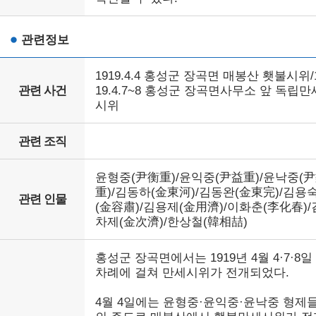
관련정보
1919.4.4 홍성군 장곡면 매봉산 횃불시위/
관련 사건
19.4.7~8 홍성군 장곡면사무소 앞 독립만
시위
관련 조직
윤형중(尹衡重)/윤익중(尹益重)/윤낙중(
重)/김동하(金東河)/김동완(金東完)/김용
관련 인물
(金容肅)/김용제(金用濟)/이화춘(李化春)/
차제(金次濟)/한상철(韓相喆)
홍성군 장곡면에서는 1919년 4월 4·7·8일
차례에 걸쳐 만세시위가 전개되었다.
4월 4일에는 윤형중·윤익중·윤낙중 형제