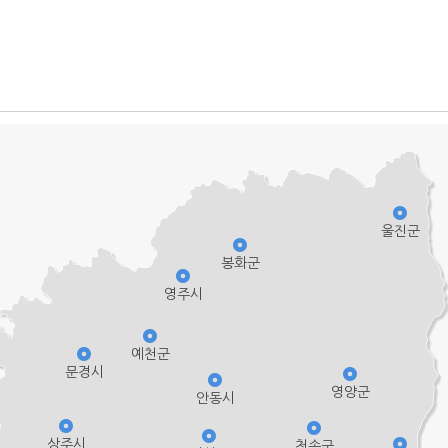
울진군
봉화군
영주시
예천군
문경시
영양군
안동시
상주시
청송군