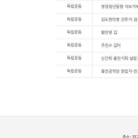
독립운동
영양청년동맹 석보지부
독립운동
김도현의병 전투지-검
독립운동
황만영 집
독립운동
주진수 집터
독립운동
신간회 울진지회 설립
독립운동
울진공작당 창립지-연