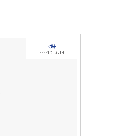
경북
사적지 수 :
291개