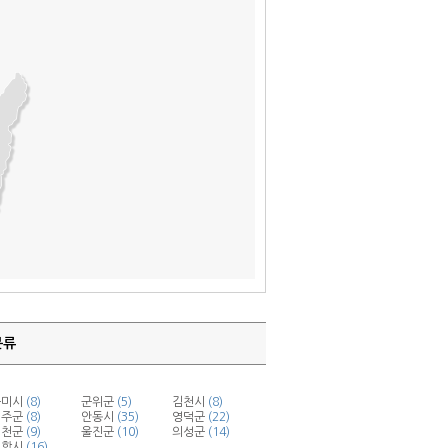
분류
구미시
(8)
군위군
(5)
김천시
(8)
성주군
(8)
안동시
(35)
영덕군
(22)
예천군
(9)
울진군
(10)
의성군
(14)
포항시
(16)