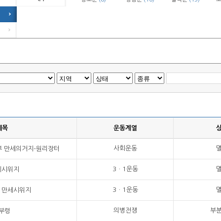
제목
운동계열
사회운동
부 만세의거지-원리장터
3ㆍ1운동
세시위지
3ㆍ1운동
동 만세시위지
의병전쟁
부
부령