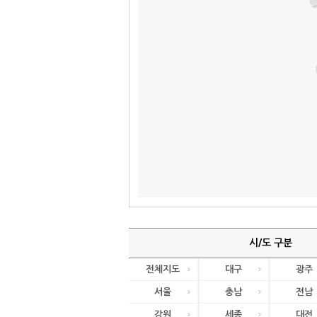
시/도 구분
전체지도
대구
광주
서울
충남
전남
강원
세종
대전