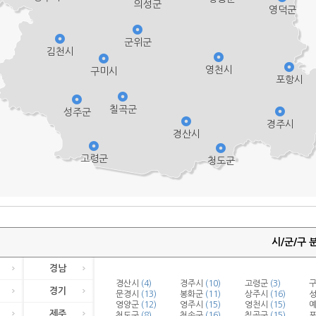
의성군
영덕군
군위군
김천시
영천시
구미시
포항시
칠곡군
성주군
경주시
경산시
고령군
청도군
시/군/구 
경남
경산시
(4)
경주시
(10)
고령군
(3)
경기
문경시
(13)
봉화군
(11)
상주시
(16)
영양군
(12)
영주시
(15)
영천시
(15)
제주
청도군
(8)
청송군
(16)
칠곡군
(15)