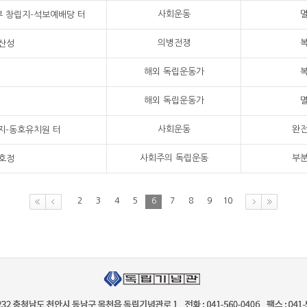
사회운동
 창립지-석보예배당 터
의병전쟁
산성
해외 독립운동가
해외 독립운동가
사회운동
완
지-동호유치원 터
사회주의 독립운동
부
호정
2
3
4
5
6
7
8
9
10