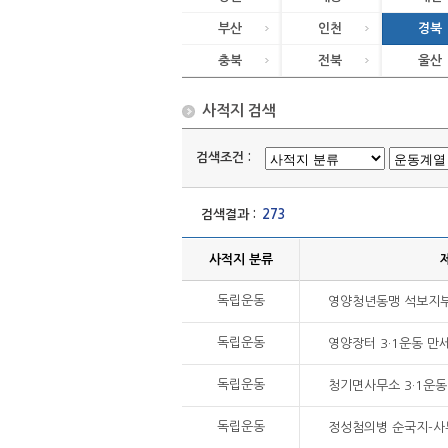
부산
인천
경북
충북
전북
울산
사적지 검색
검색조건 :
검색결과 :
273
사적지 분류
독립운동
영양청년동맹 석보지
독립운동
영양장터 3·1운동 만
독립운동
청기면사무소 3·1운
독립운동
정성첨의병 순국지-사